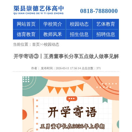
0818-7888000
网站首页
学校简介
校园动态
艺体教育
德育教育
教师风釆
招生信息
招聘信息
当前位置：
首页
>>
校园动态
开学寄语③丨王勇董事长分享五点做人做事见解
作者： 发布时间：2026-03-11 17:56:14 点击次数：371