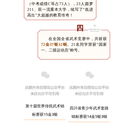
（中考成绩C等占73人），23人圆梦
211、双一流重本大学，续写了“低进
高出”大超越的教育传奇！
四
在全国全省武术竞赛中，共斩获
72金37银32铜
。21名同学荣获“国家
一、二级运动员”称号。
第十届世界传统武术锦
四川省青少年武术套路
标赛获15金3银
锦标赛获14金5银3铜