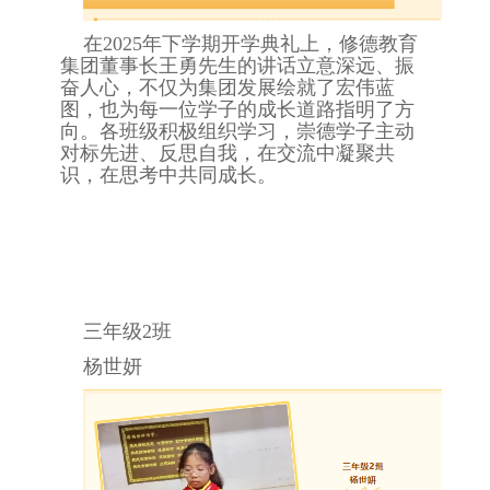
在2025年下学期开学典礼上，修德教育
集团董事长王勇先生的讲话立意深远、振
奋人心，不仅为集团发展绘就了宏伟蓝
图，也为每一位学子的成长道路指明了方
向。各班级积极组织学习，崇德学子主动
对标先进、反思自我，在交流中凝聚共
识，在思考中共同成长。
三年级2班
杨世妍