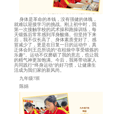
身体是革命的本钱，没有强健的体魄，
就难以迎接学习的挑战。刚上初中时，我
第一次接触学校的武术操和跑操训练，每
天锻炼后常常感到浑身酸痛。但坚持下来
后，我不仅长高了、身体素质变好了、感
冒减少了，更是在日复一日的运动中，真
正体会到王总所说的“在枯燥中享受锻炼的
乐趣”。运动不仅磨砺了我的意志，也让我
的精气神更加饱满。今后，我将带动家人
共同践行“终身运动”的好习惯，让健康生
活成为我们家的新风尚。
九年级7班
陈娟